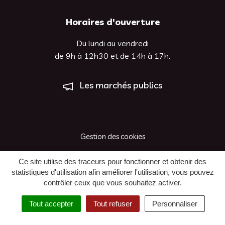
Horaires d'ouverture
Du lundi au vendredi
de 9h à 12h30 et de 14h à 17h.
Les marchés publics
Gestion des cookies
Plan du site
Ce site utilise des traceurs pour fonctionner et obtenir des
statistiques d'utilisation afin améliorer l'utilisation, vous pouvez
Mentions légales
contrôler ceux que vous souhaitez activer.
Accessibilité : Non Conforme
Tout accepter
Tout refuser
Personnaliser
Politique de confidentialité