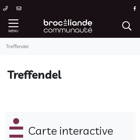
Gestion des traceurs
Aller
L
au
contenu
MENU
Treffendel
Treffendel
Carte interactive