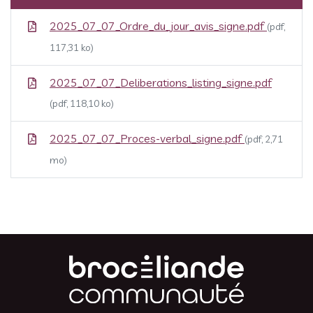
2025_07_07_Ordre_du_jour_avis_signe.pdf
(pdf,
117,31 ko)
2025_07_07_Deliberations_listing_signe.pdf
(pdf, 118,10 ko)
2025_07_07_Proces-verbal_signe.pdf
(pdf, 2,71
mo)