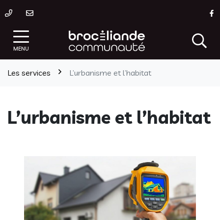
Gestion des traceurs
Aller
L
au
contenu
MENU
Les services
L’urbanisme et l’habitat
L’urbanisme et l’habitat