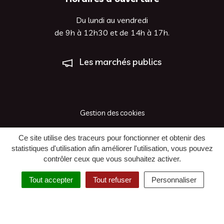
Du lundi au vendredi
de 9h à 12h30 et de 14h à 17h.
Les marchés publics
Gestion des cookies
Plan du site
Ce site utilise des traceurs pour fonctionner et obtenir des
statistiques d'utilisation afin améliorer l'utilisation, vous pouvez
Mentions légales
contrôler ceux que vous souhaitez activer.
Accessibilité : Non Conforme
Tout accepter
Tout refuser
Personnaliser
Politique de confidentialité