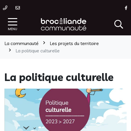
Gestion des traceurs
Aller
L
au
contenu
MENU
La communauté
Les projets du territoire
La politique culturelle
La politique culturelle