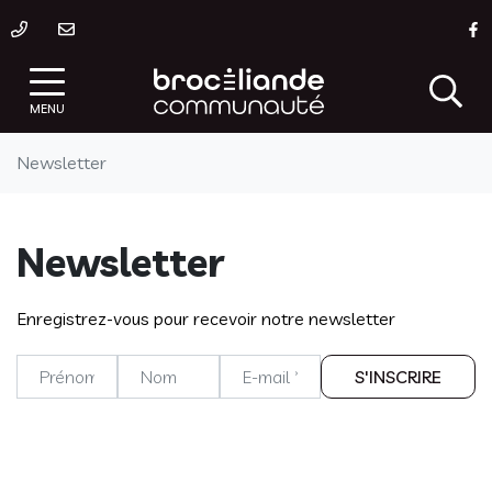
Gestion des traceurs
Aller
L
au
contenu
MENU
Newsletter
Newsletter
Enregistrez-vous pour recevoir notre newsletter
Prénom
Nom
E-mail
*